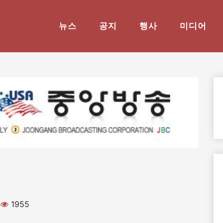
뉴스
공지
행사
미디어
1955