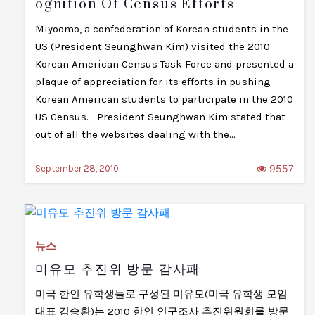
Ognition Of Census Efforts
Miyoomo, a confederation of Korean students in the
US (President Seunghwan Kim) visited the 2010
Korean American Census Task Force and presented a
plaque of appreciation for its efforts in pushing
Korean American students to participate in the 2010
US Census. President Seunghwan Kim stated that
out of all the websites dealing with the…
9557
September 28, 2010
뉴스
미유모 추진위 방문 감사패
미국 한인 유학생들로 구성된 미유모(미국 유학생 모임
대표 김승환)는 2010 한인 인구조사 추진위원회를 방문