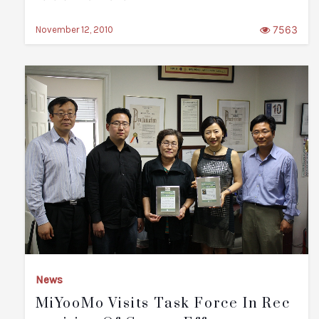
7563
November 12, 2010
News
MiYooMo Visits Task Force In Rec