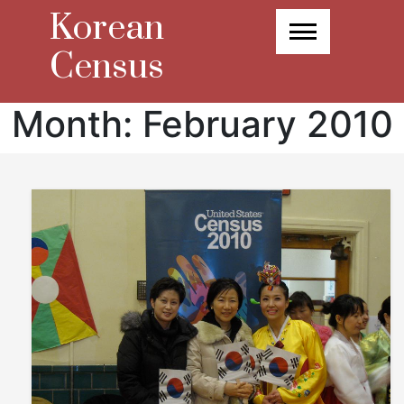
Skip
Korean
to
content
Census
Month:
February 2010