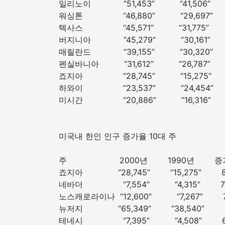
일리노이 “51,453” “41,50
워싱톤 “46,880” “29,697
텍사스 “45,571” “31,775
버지니아 “45,279” “30,161
매릴란드 “39,155” “30,320
펜실바니아 “31,612” “26,78
죠지아 “28,745” “15,275
하와이 “23,537” “24,454
미시간 “20,886” “16,31
미국내 한인 인구 증가율 1
주 2000년 1990년 증
죠지아 “28,745” “15,275”
네바더 “7,554” “4,315” 
노스캐로라이나 “12,600” “7,267
뉴저지 “65,349” “38,540”
테네시 “7,395” “4,508