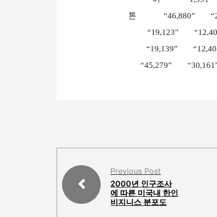
톤 “46,880” “
“19,123” “
“19,139” “1
“45,279” 
Previous Post
2000년 인구조사
에 따른 미국내 한인
비지니스 분포도