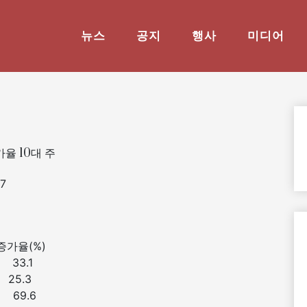
뉴스
공지
행사
미디어
율 10대 주
7
 주
가율(%)
1” 33.1
” 25.3
” 69.6