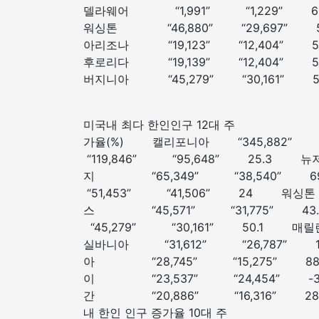
델라웨어 “1,991” “1,229”
워싱톤 “46,880” “29,697”
아리조나 “19,123” “12,404”
후로리다 “19,139” “12,404”
버지니아 “45,279” “30,161”
미국내 최다 한인인구 12대
가율(%) 캘리포니아 “345,882
“119,846” “95,648” 25.3 뉴
지 “65,349” “38,540
“51,453” “41,506” 24 워
스 “45,571” “31,775”
“45,279” “30,161” 50.1 
실바니아 “31,612” “26,787”
아 “28,745” “15,275” 8
이 “23,537” “24,454” -
간 “20,886” 
내 한인 인구 증가율