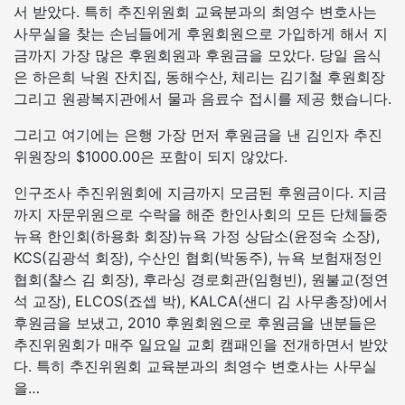
서 받았다. 특히 추진위원회 교육분과의 최영수 변호사는
사무실을 찾는 손님들에게 후원회원으로 가입하게 해서 지
금까지 가장 많은 후원회원과 후원금을 모았다. 당일 음식
은 하은희 낙원 잔치집, 동해수산, 체리는 김기철 후원회장
그리고 원광복지관에서 물과 음료수 접시를 제공 했습니다.
그리고 여기에는 은행 가장 먼저 후원금을 낸 김인자 추진
위원장의 $1000.00은 포함이 되지 않았다.
인구조사 추진위원회에 지금까지 모금된 후원금이다. 지금
까지 자문위원으로 수락을 해준 한인사회의 모든 단체들중
뉴욕 한인회(하용화 회장)뉴욕 가정 상담소(윤정숙 소장),
KCS(김광석 회장), 수산인 협회(박동주), 뉴욕 보험재정인
협회(챨스 김 회장), 후라싱 경로회관(임형빈), 원불교(정연
석 교장), ELCOS(죠셉 박), KALCA(샌디 김 사무총장)에서
후원금을 보냈고, 2010 후원회원으로 후원금을 낸분들은
추진위원회가 매주 일요일 교회 캠패인을 전개하면서 받았
다. 특히 추진위원회 교육분과의 최영수 변호사는 사무실
을…