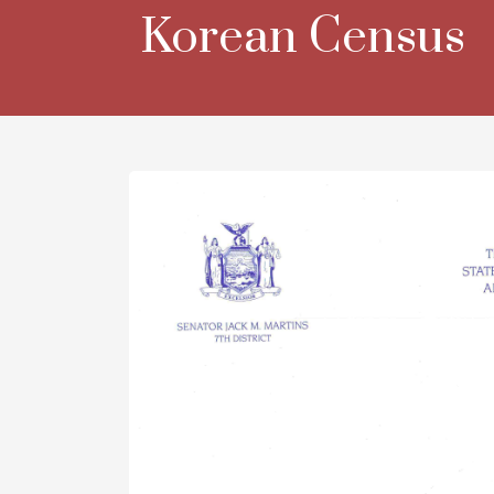
Skip
Korean Census
to
content